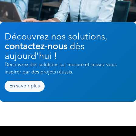
Découvrez nos solutions,
contactez-nous
dès
aujourd'hui !
Découvrez des solutions sur mesure et laissez-vous
inspirer par des projets réussis.
En savoir plus